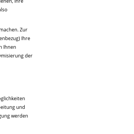
enen, Ihre
also
 machen. Zur
enbezug) Ihre
on Ihnen
ymisierung der
glichkeiten
beitung und
igung werden