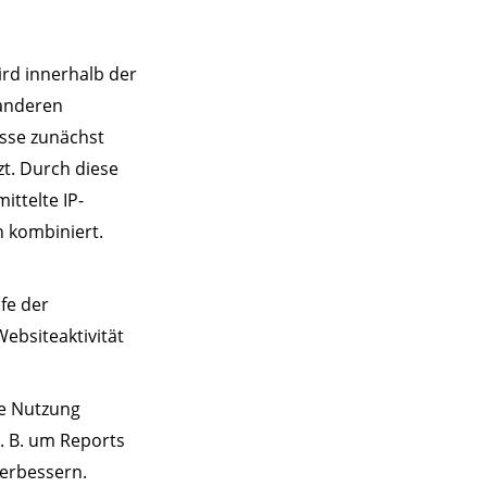
ird innerhalb der
 anderen
esse zunächst
t. Durch diese
ttelte IP-
 kombiniert.
fe der
bsiteaktivität
ie Nutzung
. B. um Reports
verbessern.