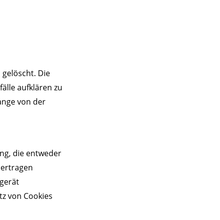
 gelöscht. Die
älle aufklären zu
ange von der
ng, die entweder
bertragen
dgerät
atz von Cookies