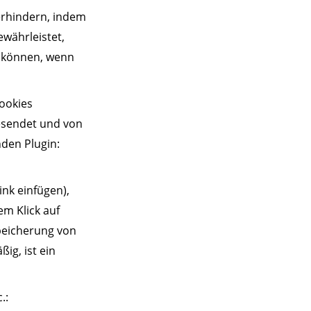
verhindern, indem
ewährleistet,
n können, wenn
Cookies
gesendet und von
nden Plugin:
ink einfügen),
em Klick auf
Speicherung von
ig, ist ein
.: