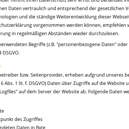
iber nimmt Ihren Datenschutz sehr ernst und behandelt Ih
n Daten vertraulich und entsprechend der gesetzlichen Vo
ologien und die ständige Weiterentwicklung dieser Webse
chutzerklärung vorgenommen werden können, empfehlen wi
rung in regelmäßigen Abständen wieder durchzulesen.
 verwendeten Begriffe (z.B. "personenbezogene Daten" oder 
. 4 DSGVO.
n
betreiber bzw. Seitenprovider, erheben aufgrund unseres b
t. 6 Abs. 1 lit. f. DSGVO) Daten über Zugriffe auf die Website
-Logfiles" auf dem Server der Website ab. Folgende Daten w
te
tpunkt des Zugriffes
ndeten Daten in Byte