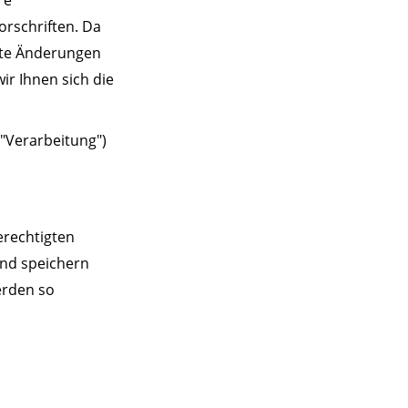
re
rschriften. Da
ite Änderungen
r Ihnen sich die
"Verarbeitung")
erechtigten
 und speichern
erden so