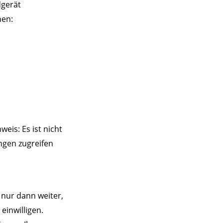
dgerät
hen:
eis: Es ist nicht
ngen zugreifen
 nur dann weiter,
einwilligen.