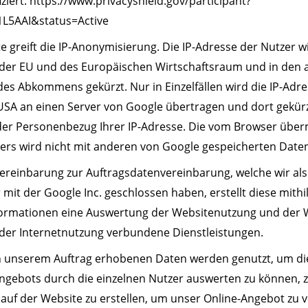
iert: https://www.privacyshield.gov/participant?
1L5AAI&status=Active
e greift die IP-Anonymisierung. Die IP-Adresse der Nutzer w
 der EU und des Europäischen Wirtschaftsraum und in den
des Abkommens gekürzt. Nur in Einzelfällen wird die IP-Adr
 USA an einen Server von Google übertragen und dort gekürz
 der Personenbezug Ihrer IP-Adresse. Die vom Browser übermi
ers wird nicht mit anderen von Google gespeicherten Daten
reinbarung zur Auftragsdatenvereinbarung, welche wir als
mit der Google Inc. geschlossen haben, erstellt diese mithil
rmationen eine Auswertung der Websitenutzung und der We
 der Internetnutzung verbundene Dienstleistungen.
n unserem Auftrag erhobenen Daten werden genutzt, um d
ngebots durch die einzelnen Nutzer auswerten zu können, z
t auf der Website zu erstellen, um unser Online-Angebot zu 