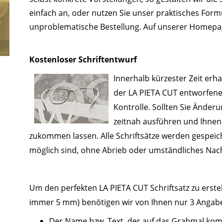
einfach an, oder nutzen Sie unser praktisches Form
unproblematische Bestellung. Auf unserer Homepage
Kostenloser Schriftentwurf
Innerhalb kürzester Zeit erhal
der LA PIETA CUT entworfenen
Kontrolle. Sollten Sie Ände
zeitnah ausführen und Ihnen 
zukommen lassen. Alle Schriftsätze werden gespeic
möglich sind, ohne Abrieb oder umständliches Nac
Um den perfekten LA PIETA CUT Schriftsatz zu erstel
immer 5 mm) benötigen wir von Ihnen nur 3 Angab
Der Name bzw. Text, der auf das Grabmal ko